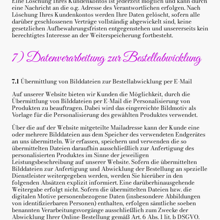
Eine Löschung Ihres Kundenkontos ist jederzeit möglich und kann durch
eine Nachricht an die o.g. Adresse des Verantwortlichen erfolgen. Nach
Löschung Ihres Kundenkontos werden Ihre Daten gelöscht, sofern alle
darüber geschlossenen Verträge vollständig abgewickelt sind, keine
gesetzlichen Aufbewahrungsfristen entgegenstehen und unsererseits kein
berechtigtes Interesse an der Weiterspeicherung fortbesteht.
7) Datenverarbeitung zur Bestellabwicklung
7.1
Übermittlung von Bilddateien zur Bestellabwicklung per E-Mail
Auf unserer Website bieten wir Kunden die Möglichkeit, durch die
Übermittlung von Bilddateien per E-Mail die Personalisierung von
Produkten zu beauftragen. Dabei wird das eingereichte Bildmotiv als
Vorlage für die Personalisierung des gewählten Produktes verwendet.
Über die auf der Website mitgeteilte Mailadresse kann der Kunde eine
oder mehrere Bilddateien aus dem Speicher des verwendeten Endgerätes
an uns übermitteln. Wir erfassen, speichern und verwenden die so
übermittelten Dateien daraufhin ausschließlich zur Anfertigung des
personalisierten Produktes im Sinne der jeweiligen
Leistungsbeschreibung auf unserer Website. Sofern die übermittelten
Bilddateien zur Anfertigung und Abwicklung der Bestellung an spezielle
Dienstleister weitergegeben werden, werden Sie hierüber in den
folgenden Absätzen explizit informiert. Eine darüberhinausgehende
Weitergabe erfolgt nicht. Sofern die übermittelten Dateien bzw. die
digitalen Motive personenbezogene Daten (insbesondere Abbildungen
von identifizierbaren Personen) enthalten, erfolgen sämtliche soeben
benannten Verarbeitungsvorgänge ausschließlich zum Zwecke der
Abwicklung Ihrer Online-Bestellung gemäß Art. 6 Abs. 1 lit. b DSGVO.