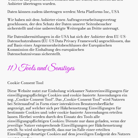
Anbieter übertragen wurden.
Daten können zudem übertragen werden: Meta Platforms Inc., USA
Wir haben mit dem Anbieter einen Auftragsverarbeitungsvertrag
geschlossen, der den Schutz der Daten unserer Seitenbesucher
sicherstellt und eine unberechtigte Weitergabe an Dritte untersagt.
Für Datenübermittlungen in die USA hat sich der Anbieter dem EU-US-
Datenschutzrahmen (EU-US Data Privacy Framework) angeschlossen, das
auf Basis eines Angemessenheitsbeschlusses der Europäischen
Kommission die Einhaltung des europäischen
Datenschutzniveaus sicherstellt.
11) Tools und Sonstiges
Cookie-Consent-Tool
Diese Website nutzt zur Einholung wirksamer Nutzereinwilligungen für
einwilligungspflichtige Cookies und cookie-basierte Anwendungen ein
sog. „Cookie-Consent-Tool“. Das „Cookie-Consent-Tool“ wird Nutzern
bei Seitenaufruf in Form einer interaktiven Benutzeroberfläche
angezeigt, auf welcher sich per Häkchensetzung Einwilligungen für
bestimmte Cookies und/oder cookie-basierte Anwendungen erteilen
lassen. Hierbei werden durch den Einsatz des Tools alle
einwilligungspflichtigen Cookies/Dienste nur dann geladen, wenn der
jeweilige Nutzer entsprechende Einwilligungen per Häkchensetzung
erteilt. So wird sichergestellt, dass nur im Falle einer erteilten
Einwilligung derartige Cookies auf dem jeweiligen Endgerät des Nutzers