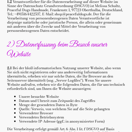
1.2
Verantwortlicher für die Datenverarbeitung auf dieser Website im
Sinne der Datenschutz-Grundverordnung (DSGVO) ist Melissa Schultz,
Peaceful Dogs Handmade, Frankenstr. 1, 97723 Oberthulba, Deutschland,
Tel.: +4915164422537, E-Mail: shop@peacefuldogs.de. Der für die
Verarbeitung von personenbezogenen Daten Verantwortliche ist
diejenige natürliche oder juristische Person, die allein oder gemeinsam
mit anderen über die Zwecke und Mittel der Verarbeitung von
personenbezogenen Daten entscheidet.
2) Datenerfassung beim Besuch unserer
Website
2.1
Bei der bloß informatorischen Nutzung unserer Website, also wenn
Sie sich nicht registrieren oder uns anderweitig Informationen
übermitteln, erheben wir nur solche Daten, die Ihr Browser an den
Seitenserver übermittelt (sog. „Server-Logfiles“). Wenn Sie unsere
Website aufrufen, erheben wir die folgenden Daten, die für uns technisch
erforderlich sind, um Ihnen die Website anzuzeigen:
Unsere besuchte Website
Datum und Uhrzeit zum Zeitpunkt des Zugriffes
Menge der gesendeten Daten in Byte
Quelle/Verweis, von welchem Sie auf die Seite gelangten
Verwendeter Browser
Verwendetes Betriebssystem
Verwendete IP-Adresse (ggf.: in anonymisierter Form)
Die Verarbeitung erfolgt gemäß Art. 6 Abs. 1 lit. f DSGVO auf Basis