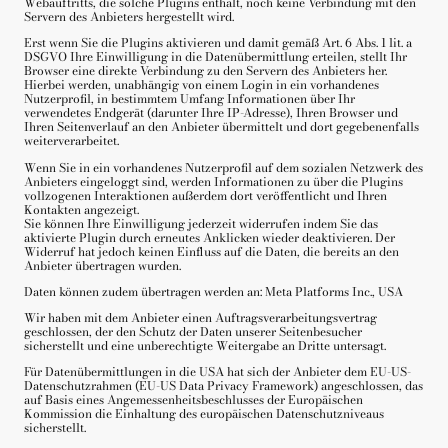
Webauftritts, die solche Plugins enthält, noch keine Verbindung mit den
Servern des Anbieters hergestellt wird.
Erst wenn Sie die Plugins aktivieren und damit gemäß Art. 6 Abs. 1 lit. a
DSGVO Ihre Einwilligung in die Datenübermittlung erteilen, stellt Ihr
Browser eine direkte Verbindung zu den Servern des Anbieters her.
Hierbei werden, unabhängig von einem Login in ein vorhandenes
Nutzerprofil, in bestimmtem Umfang Informationen über Ihr
verwendetes Endgerät (darunter Ihre IP-Adresse), Ihren Browser und
Ihren Seitenverlauf an den Anbieter übermittelt und dort gegebenenfalls
weiterverarbeitet.
Wenn Sie in ein vorhandenes Nutzerprofil auf dem sozialen Netzwerk des
Anbieters eingeloggt sind, werden Informationen zu über die Plugins
vollzogenen Interaktionen außerdem dort veröffentlicht und Ihren
Kontakten angezeigt.
Sie können Ihre Einwilligung jederzeit widerrufen indem Sie das
aktivierte Plugin durch erneutes Anklicken wieder deaktivieren. Der
Widerruf hat jedoch keinen Einfluss auf die Daten, die bereits an den
Anbieter übertragen wurden.
Daten können zudem übertragen werden an: Meta Platforms Inc., USA
Wir haben mit dem Anbieter einen Auftragsverarbeitungsvertrag
geschlossen, der den Schutz der Daten unserer Seitenbesucher
sicherstellt und eine unberechtigte Weitergabe an Dritte untersagt.
Für Datenübermittlungen in die USA hat sich der Anbieter dem EU-US-
Datenschutzrahmen (EU-US Data Privacy Framework) angeschlossen, das
auf Basis eines Angemessenheitsbeschlusses der Europäischen
Kommission die Einhaltung des europäischen Datenschutzniveaus
sicherstellt.