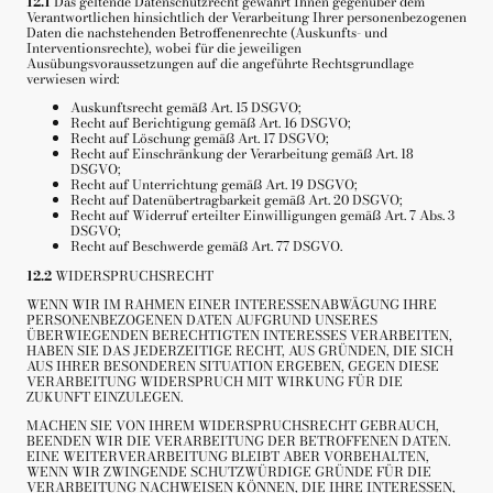
12.1
Das geltende Datenschutzrecht gewährt Ihnen gegenüber dem
Verantwortlichen hinsichtlich der Verarbeitung Ihrer personenbezogenen
Daten die nachstehenden Betroffenenrechte (Auskunfts- und
Interventionsrechte), wobei für die jeweiligen
Ausübungsvoraussetzungen auf die angeführte Rechtsgrundlage
verwiesen wird:
Auskunftsrecht gemäß Art. 15 DSGVO;
Recht auf Berichtigung gemäß Art. 16 DSGVO;
Recht auf Löschung gemäß Art. 17 DSGVO;
Recht auf Einschränkung der Verarbeitung gemäß Art. 18
DSGVO;
Recht auf Unterrichtung gemäß Art. 19 DSGVO;
Recht auf Datenübertragbarkeit gemäß Art. 20 DSGVO;
Recht auf Widerruf erteilter Einwilligungen gemäß Art. 7 Abs. 3
DSGVO;
Recht auf Beschwerde gemäß Art. 77 DSGVO.
12.2
WIDERSPRUCHSRECHT
WENN WIR IM RAHMEN EINER INTERESSENABWÄGUNG IHRE
PERSONENBEZOGENEN DATEN AUFGRUND UNSERES
ÜBERWIEGENDEN BERECHTIGTEN INTERESSES VERARBEITEN,
HABEN SIE DAS JEDERZEITIGE RECHT, AUS GRÜNDEN, DIE SICH
AUS IHRER BESONDEREN SITUATION ERGEBEN, GEGEN DIESE
VERARBEITUNG WIDERSPRUCH MIT WIRKUNG FÜR DIE
ZUKUNFT EINZULEGEN.
MACHEN SIE VON IHREM WIDERSPRUCHSRECHT GEBRAUCH,
BEENDEN WIR DIE VERARBEITUNG DER BETROFFENEN DATEN.
EINE WEITERVERARBEITUNG BLEIBT ABER VORBEHALTEN,
WENN WIR ZWINGENDE SCHUTZWÜRDIGE GRÜNDE FÜR DIE
VERARBEITUNG NACHWEISEN KÖNNEN, DIE IHRE INTERESSEN,