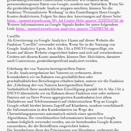
personenbezogenen Daten von Google, sondern nur Statistiken. Wenn Sie
die geräteübergreifende Analyse stoppen möchten, können Sie die
Funktion "Personalisierte Werbung" in den Einstellungen Ihres Google-
Kontos deaktivieren. Folgen Sie dazu den Anweisungen auf dieser Seite:
https://support.google.com
/My-Ad-Center-Help
/answer
/12155764
?hl=de
Weitere Informationen zu Google Signals finden Sie unter folgendem
Link:
https://support.google.com
/analytics
/answer
/7532985
?hl=de
UserIDs
Als Erweiterung zu Google Analytics 4 kann auf dieser Website die
Funktion "UserIDs" verwendet werden. Wenn Sie in die Nutzung von
Google Analytics 4 gem. Art. 6 Abs. 1 lit. a DSGVO eingewilligt, ein
Konto auf dieser Website eingerichtet haben und sich auf verschiedenen
Geräten mit diesem Konto anmelden, können Ihre Aktivitäten, darunter
auch Conversions, geräteübergreifend analysiert werden.
Erhebung der von Nutzern bereitgestellten Daten
Um die Analyseergebnisse bei Nutzern zu verbessern, deren
Kontaktdaten wir im Rahmen von geschäftlichen oder
geschäftsähnlichen Beziehungen erhalten haben, nutzen wir die Funktion
der „Erhebung der von Nutzern bereitgestellten Daten“.
Vorbehaltlich Ihrer ausdrücklichen Einwilligung gemäß Art. 6 Abs. 1 lit. a
DSGVO übermitteln wir im Rahmen dieser Funktion eine oder mehrere
Dateien mit zu Ihrer Person aggregierten Kundendaten (vor allem
Mailadresse und Telefonnummer) auf elektronischem Weg an Google.
Google erhält hierbei keinen Zugriff auf Klardaten, sondern verschlüsselt
die Informationen in den Kundendateien im Wege des
Übermittlungsprozesses automatisch mittels eines speziellen
Algorithmus. Die verschlüsselten Informationen können von Google
sodann lediglich verwendet werden, um sie bestehenden Google-Konten
zuzuordnen, die die Betroffenen eingerichtet haben.
Die Verarbeitung dient der Präzisierung von Messdaten, verbessert die