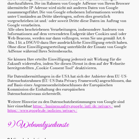
durchzuführen. Die im Rahmen von Google AdSense von Ihrem Browser
übermittelte IP-Adresse wird nicht mit anderen Daten von Google
zusammengeführt. Die von Google erhobenen Informationen werden
unter Umständen an Dritte übertragen, sofern dies gesetzlich
vorgeschrieben ist und/ oder soweit Dritte diese Daten im Auftrag von
Google verarbeiten.
Alle oben beschriebenen Verarbeitungen, insbesondere Auslesen von
Informationen auf dem verwendeten Endgerät über Cookies und/oder
Web-Beacons, werden nur dann vollzogen, wenn Sie uns gemäß Art. 6
Abs. 1 lit. a DSGVO dazu Ihre ausdrückliche Einwilligung erteilt haben.
Ohne diese Einwilligungserteilung unterbleibt der Einsatz von Google
AdSense während Ihres Seitenbesuchs.
Sie können Ihre erteilte Einwilligung jederzeit mit Wirkung für die
Zukunft widerrufen, indem Sie diesen Dienst in dem auf der Webseite
bereitgestellten „Cookie-Consent-Tool“ deaktivieren.
Für Datenübermittlungen in die USA hat sich der Anbieter dem EU-US-
Datenschutzrahmen (EU-US Data Privacy Framework) angeschlossen, das
auf Basis eines Angemessenheitsbeschlusses der Europäischen
Kommission die Einhaltung des europäischen
Datenschutzniveaus sicherstellt.
Weitere Hinweise zu den Datenschutzbestimmungen von Google sind
hier einsehbar:
https://business.safety.google
/intl
/de
/privacy
/
und
https://www.google.de
/policies
/privacy
/
9) Webanalysedienste