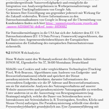
geräteübergreifende Nutzerverfolgbarkeit und ermöglicht die
Integration von Analyseergebnissen in Werbepersonalisierungs- und
Conversion-Trackingfunktionen von Google Ads.
Sie können Ihre Einwilligung uns gegenüber jederzeit mit Wirkung für
die Zukunft widerrufen. Weitere Informationen zu den
Datenschutzmaßnahmen von Google in Bezug auf die Übermittlung von
Kundendaten finden sich hier:
https://support.google.com
/google-ads
/answer
/6334160
?hl=de
&ref_topic=10550182
Für Datenübermittlungen in die USA hat sich der Anbieter dem EU-US-
Datenschutzrahmen (EU-US Data Privacy Framework) angeschlossen, das
auf Basis eines Angemessenheitsbeschlusses der Europäischen
Kommission die Einhaltung des europäischen Datenschutzniveaus
sicherstellt.
9.2
IONOS WebAnalytics
Diese Website nutzt den Webanalysedienst des folgenden Anbieters:
IONOS SE, Elgendorfer Str. 57, 56410 Montabaur, Deutschland
Mithilfe von Cookies und/oder vergleichbaren Technologien (Tracking-
Pixel, Web-Beacons, Algorithmen zum Auslesen von Endgeräte- und
Browserinformationen) erhebt und speichert der Dienst
pseudonymisierte Besucherdaten, darunter Informationen des
verwendeten Endgeräts wie die IP-Adresse und Browserinformationen,
um sie für statistische Analysen des Nutzungsverhaltens auf unserer
Website auszuwerten und pseudonymisierte Nutzungsprofile zu erstellen.
Unter anderem ist so die Auswertung von Bewegungsmustern (sog.
Heatmaps) möglich, welche die Dauer von Seitenbesuchen sowie
Interaktionen mit Seiteninhalten (z. B. Texteingaben, Scrollen, Klicks und
Mouse-Overs) aufzeigen. Die Pseudonymisierung schließt eine direkte
Personenbeziehbarkeit grundsätzlich aus. Eine Zusammenführung mit