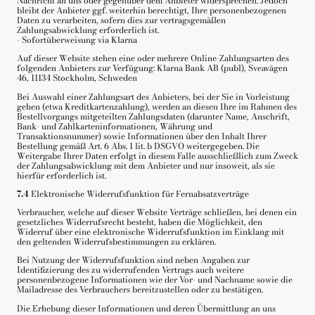
Nachricht an uns oder gegenüber dem Anbieter widersprechen. Jedoch
bleibt der Anbieter ggf. weiterhin berechtigt, Ihre personenbezogenen
Daten zu verarbeiten, sofern dies zur vertragsgemäßen
Zahlungsabwicklung erforderlich ist.
- Sofortüberweisung via Klarna
Auf dieser Website stehen eine oder mehrere Online-Zahlungsarten des
folgenden Anbieters zur Verfügung: Klarna Bank AB (publ), Sveavägen
46, 11134 Stockholm, Schweden
Bei Auswahl einer Zahlungsart des Anbieters, bei der Sie in Vorleistung
gehen (etwa Kreditkartenzahlung), werden an diesen Ihre im Rahmen des
Bestellvorgangs mitgeteilten Zahlungsdaten (darunter Name, Anschrift,
Bank- und Zahlkarteninformationen, Währung und
Transaktionsnummer) sowie Informationen über den Inhalt Ihrer
Bestellung gemäß Art. 6 Abs. 1 lit. b DSGVO weitergegeben. Die
Weitergabe Ihrer Daten erfolgt in diesem Falle ausschließlich zum Zweck
der Zahlungsabwicklung mit dem Anbieter und nur insoweit, als sie
hierfür erforderlich ist.
7.4
Elektronische Widerrufsfunktion für Fernabsatzverträge
Verbraucher, welche auf dieser Website Verträge schließen, bei denen ein
gesetzliches Widerrufsrecht besteht, haben die Möglichkeit, den
Widerruf über eine elektronische Widerrufsfunktion im Einklang mit
den geltenden Widerrufsbestimmungen zu erklären.
Bei Nutzung der Widerrufsfunktion sind neben Angaben zur
Identifizierung des zu widerrufenden Vertrags auch weitere
personenbezogene Informationen wie der Vor- und Nachname sowie die
Mailadresse des Verbrauchers bereitzustellen oder zu bestätigen.
Die Erhebung dieser Informationen und deren Übermittlung an uns