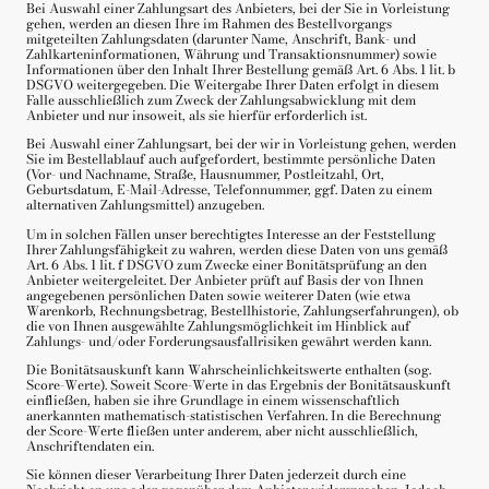
Bei Auswahl einer Zahlungsart des Anbieters, bei der Sie in Vorleistung
gehen, werden an diesen Ihre im Rahmen des Bestellvorgangs
mitgeteilten Zahlungsdaten (darunter Name, Anschrift, Bank- und
Zahlkarteninformationen, Währung und Transaktionsnummer) sowie
Informationen über den Inhalt Ihrer Bestellung gemäß Art. 6 Abs. 1 lit. b
DSGVO weitergegeben. Die Weitergabe Ihrer Daten erfolgt in diesem
Falle ausschließlich zum Zweck der Zahlungsabwicklung mit dem
Anbieter und nur insoweit, als sie hierfür erforderlich ist.
Bei Auswahl einer Zahlungsart, bei der wir in Vorleistung gehen, werden
Sie im Bestellablauf auch aufgefordert, bestimmte persönliche Daten
(Vor- und Nachname, Straße, Hausnummer, Postleitzahl, Ort,
Geburtsdatum, E-Mail-Adresse, Telefonnummer, ggf. Daten zu einem
alternativen Zahlungsmittel) anzugeben.
Um in solchen Fällen unser berechtigtes Interesse an der Feststellung
Ihrer Zahlungsfähigkeit zu wahren, werden diese Daten von uns gemäß
Art. 6 Abs. 1 lit. f DSGVO zum Zwecke einer Bonitätsprüfung an den
Anbieter weitergeleitet. Der Anbieter prüft auf Basis der von Ihnen
angegebenen persönlichen Daten sowie weiterer Daten (wie etwa
Warenkorb, Rechnungsbetrag, Bestellhistorie, Zahlungserfahrungen), ob
die von Ihnen ausgewählte Zahlungsmöglichkeit im Hinblick auf
Zahlungs- und/oder Forderungsausfallrisiken gewährt werden kann.
Die Bonitätsauskunft kann Wahrscheinlichkeitswerte enthalten (sog.
Score-Werte). Soweit Score-Werte in das Ergebnis der Bonitätsauskunft
einfließen, haben sie ihre Grundlage in einem wissenschaftlich
anerkannten mathematisch-statistischen Verfahren. In die Berechnung
der Score-Werte fließen unter anderem, aber nicht ausschließlich,
Anschriftendaten ein.
Sie können dieser Verarbeitung Ihrer Daten jederzeit durch eine