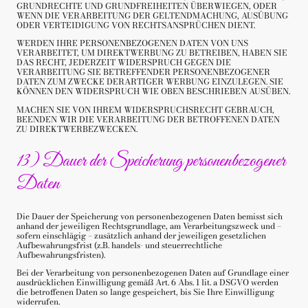
GRUNDRECHTE UND GRUNDFREIHEITEN ÜBERWIEGEN, ODER
WENN DIE VERARBEITUNG DER GELTENDMACHUNG, AUSÜBUNG
ODER VERTEIDIGUNG VON RECHTSANSPRÜCHEN DIENT.
WERDEN IHRE PERSONENBEZOGENEN DATEN VON UNS
VERARBEITET, UM DIREKTWERBUNG ZU BETREIBEN, HABEN SIE
DAS RECHT, JEDERZEIT WIDERSPRUCH GEGEN DIE
VERARBEITUNG SIE BETREFFENDER PERSONENBEZOGENER
DATEN ZUM ZWECKE DERARTIGER WERBUNG EINZULEGEN. SIE
KÖNNEN DEN WIDERSPRUCH WIE OBEN BESCHRIEBEN AUSÜBEN.
MACHEN SIE VON IHREM WIDERSPRUCHSRECHT GEBRAUCH,
BEENDEN WIR DIE VERARBEITUNG DER BETROFFENEN DATEN
ZU DIREKTWERBEZWECKEN.
13) Dauer der Speicherung personenbezogener
Daten
Die Dauer der Speicherung von personenbezogenen Daten bemisst sich
anhand der jeweiligen Rechtsgrundlage, am Verarbeitungszweck und –
sofern einschlägig – zusätzlich anhand der jeweiligen gesetzlichen
Aufbewahrungsfrist (z.B. handels- und steuerrechtliche
Aufbewahrungsfristen).
Bei der Verarbeitung von personenbezogenen Daten auf Grundlage einer
ausdrücklichen Einwilligung gemäß Art. 6 Abs. 1 lit. a DSGVO werden
die betroffenen Daten so lange gespeichert, bis Sie Ihre Einwilligung
widerrufen.