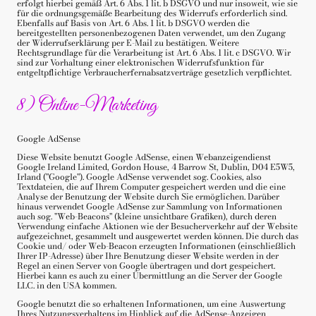
erfolgt hierbei gemäß Art. 6 Abs. 1 lit. b DSGVO und nur insoweit, wie sie
für die ordnungsgemäße Bearbeitung des Widerrufs erforderlich sind.
Ebenfalls auf Basis von Art. 6 Abs. 1 lit. b DSGVO werden die
bereitgestellten personenbezogenen Daten verwendet, um den Zugang
der Widerrufserklärung per E-Mail zu bestätigen. Weitere
Rechtsgrundlage für die Verarbeitung ist Art. 6 Abs. 1 lit. c DSGVO. Wir
sind zur Vorhaltung einer elektronischen Widerrufsfunktion für
entgeltpflichtige Verbraucherfernabsatzverträge gesetzlich verpflichtet.
8) Online-Marketing
Google AdSense
Diese Website benutzt Google AdSense, einen Webanzeigendienst
Google Ireland Limited, Gordon House, 4 Barrow St, Dublin, D04 E5W5,
Irland ("Google"). Google AdSense verwendet sog. Cookies, also
Textdateien, die auf Ihrem Computer gespeichert werden und die eine
Analyse der Benutzung der Website durch Sie ermöglichen. Darüber
hinaus verwendet Google AdSense zur Sammlung von Informationen
auch sog. "Web-Beacons" (kleine unsichtbare Grafiken), durch deren
Verwendung einfache Aktionen wie der Besucherverkehr auf der Website
aufgezeichnet, gesammelt und ausgewertet werden können. Die durch das
Cookie und/ oder Web-Beacon erzeugten Informationen (einschließlich
Ihrer IP-Adresse) über Ihre Benutzung dieser Website werden in der
Regel an einen Server von Google übertragen und dort gespeichert.
Hierbei kann es auch zu einer Übermittlung an die Server der Google
LLC. in den USA kommen.
Google benutzt die so erhaltenen Informationen, um eine Auswertung
Ihres Nutzungsverhaltens im Hinblick auf die AdSense-Anzeigen