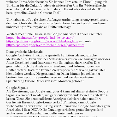
während Ihres Seitenbesuchs. Sie können Ihre erteilte Einwilligung mit
Wirkung für die Zukunft jederzeit widerrufen. Um Ihr Widerrufsrecht
auszuüben, deaktivieren Sie bitte diesen Dienst über das auf der Website
bereitgestellte „Cookie-Consent-Tool“.
Wir haben mit Google einen Auftragsverarbeitungsvertrag geschlossen,
der den Schutz der Daten unserer Seitenbesucher sicherstellt und eine
unberechtigte Weitergabe an Dritte untersagt.
Weitere rechtliche Hinweise zu Google Analytics 4 finden Sie unter
https://business.safety.google
/intl
/de
/privacy
/
,
https://policies.google.com
/privacy
?hl=de
&gl=de
und unter
https://policies.google.com
/technologies
/partner-sites
Demografische Merkmale
Google Analytics 4 nutzt die spezielle Funktion „demografische
Merkmale“ und kann darüber Statistiken erstellen, die Aussagen über das
Alter, Geschlecht und Interessen von Seitenbesuchern treffen. Dies
geschieht durch die Analyse von Werbung und Informationen von
Drittanbietern. Dadurch können Zielgruppen für Marketingaktivitäten
identifiziert werden. Die gesammelten Daten können jedoch keiner
bestimmten Person zugeordnet werden und werden nach einer
Speicherung für die Dauer von zwei Monaten gelöscht.
Google Signals
Als Erweiterung zu Google Analytics 4 kann auf dieser Website Google
Signals verwendet werden, um geräteübergreifende Berichte erstellen zu
lassen. Wenn Sie personalisierte Anzeigen aktiviert haben und Ihre
Geräte mit Ihrem Google-Konto verknüpft haben, kann Google
vorbehaltlich Ihrer Einwilligung zur Nutzung von Google Analytics gem.
Art. 6 Abs. 1 lit. a DSGVO Ihr Nutzungsverhalten geräteübergreifend
analysieren und Datenbankmodelle, unter anderem zu
geräteübergreifenden Conversions, erstellen. Wir erhalten keine