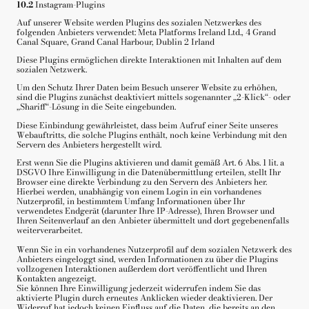
10.2
Instagram-Plugins
Auf unserer Website werden Plugins des sozialen Netzwerkes des
folgenden Anbieters verwendet: Meta Platforms Ireland Ltd., 4 Grand
Canal Square, Grand Canal Harbour, Dublin 2 Irland
Diese Plugins ermöglichen direkte Interaktionen mit Inhalten auf dem
sozialen Netzwerk.
Um den Schutz Ihrer Daten beim Besuch unserer Website zu erhöhen,
sind die Plugins zunächst deaktiviert mittels sogenannter „2-Klick“- oder
„Shariff“-Lösung in die Seite eingebunden.
Diese Einbindung gewährleistet, dass beim Aufruf einer Seite unseres
Webauftritts, die solche Plugins enthält, noch keine Verbindung mit den
Servern des Anbieters hergestellt wird.
Erst wenn Sie die Plugins aktivieren und damit gemäß Art. 6 Abs. 1 lit. a
DSGVO Ihre Einwilligung in die Datenübermittlung erteilen, stellt Ihr
Browser eine direkte Verbindung zu den Servern des Anbieters her.
Hierbei werden, unabhängig von einem Login in ein vorhandenes
Nutzerprofil, in bestimmtem Umfang Informationen über Ihr
verwendetes Endgerät (darunter Ihre IP-Adresse), Ihren Browser und
Ihren Seitenverlauf an den Anbieter übermittelt und dort gegebenenfalls
weiterverarbeitet.
Wenn Sie in ein vorhandenes Nutzerprofil auf dem sozialen Netzwerk des
Anbieters eingeloggt sind, werden Informationen zu über die Plugins
vollzogenen Interaktionen außerdem dort veröffentlicht und Ihren
Kontakten angezeigt.
Sie können Ihre Einwilligung jederzeit widerrufen indem Sie das
aktivierte Plugin durch erneutes Anklicken wieder deaktivieren. Der
Widerruf hat jedoch keinen Einfluss auf die Daten, die bereits an den