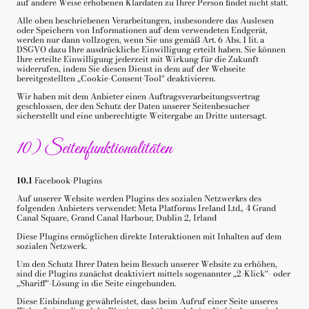
auf andere Weise erhobenen Klardaten zu Ihrer Person findet nicht statt.
Alle oben beschriebenen Verarbeitungen, insbesondere das Auslesen
oder Speichern von Informationen auf dem verwendeten Endgerät,
werden nur dann vollzogen, wenn Sie uns gemäß Art. 6 Abs. 1 lit. a
DSGVO dazu Ihre ausdrückliche Einwilligung erteilt haben. Sie können
Ihre erteilte Einwilligung jederzeit mit Wirkung für die Zukunft
widerrufen, indem Sie diesen Dienst in dem auf der Webseite
bereitgestellten „Cookie-Consent-Tool“ deaktivieren.
Wir haben mit dem Anbieter einen Auftragsverarbeitungsvertrag
geschlossen, der den Schutz der Daten unserer Seitenbesucher
sicherstellt und eine unberechtigte Weitergabe an Dritte untersagt.
10) Seitenfunktionalitäten
10.1
Facebook-Plugins
Auf unserer Website werden Plugins des sozialen Netzwerkes des
folgenden Anbieters verwendet: Meta Platforms Ireland Ltd., 4 Grand
Canal Square, Grand Canal Harbour, Dublin 2, Irland
Diese Plugins ermöglichen direkte Interaktionen mit Inhalten auf dem
sozialen Netzwerk.
Um den Schutz Ihrer Daten beim Besuch unserer Website zu erhöhen,
sind die Plugins zunächst deaktiviert mittels sogenannter „2-Klick“- oder
„Shariff“-Lösung in die Seite eingebunden.
Diese Einbindung gewährleistet, dass beim Aufruf einer Seite unseres