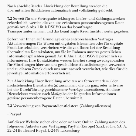
Nach abschließender Abwicklung der Bestellung werden die
übermittelten Bilddateien automatisch und vollständig gelöscht.
7.2
Soweit für die Vertragsabwicklung zu Liefer- und Zahlungszwecken
erforderlich, werden die von uns erhobenen personenbezogenen Daten
gemäß Art. 6 Abs. 1 lit. b DSGVO an das beauftragte
Transportunternehmen und das beauftragte Kreditinstitut weitergegeben.
Sofern wir Ihnen auf Grundlage eines entsprechenden Vertrages
Aktualisierungen für Waren mit digitalen Elementen oder für digitale
Produkte schulden, verarbeiten wir die von Ihnen bei der Bestellung
übermittelten Kontaktdaten, um Sie im Rahmen unserer gesetzlichen
Informationspflichten gemäß Art. 6 Abs. 1 lit. c DSGVO persönlich zu
informieren. Ihre Kontaktdaten werden hierbei streng zweckgebunden
für Mitteilungen über von uns geschuldete Aktualisierungen verwendet
und zu diesem Zweck durch uns nur insoweit verarbeitet, wie dies für die
jeweilige Information erforderlich ist.
Zur Abwicklung Ihrer Bestellung arbeiten wir ferner mit dem / den
nachstehenden Dienstleister(n) zusammen, die uns ganz oder teilweise
bei der Durchführung geschlossener Verträge unterstützen. An diese
Dienstleister werden nach Maßgabe der folgenden Informationen
gewisse personenbezogene Daten übermittelt.
7.3
Verwendung von Paymentdienstleistern (Zahlungsdiensten)
- Paypal
Auf dieser Website stehen eine oder mehrere Online-Zahlungsarten des
folgenden Anbieters zur Verfügung: PayPal (Europe) S.a.r.l. et Cie, S.C.A.,
22-24 Boulevard Royal, L-2449 Luxemburg