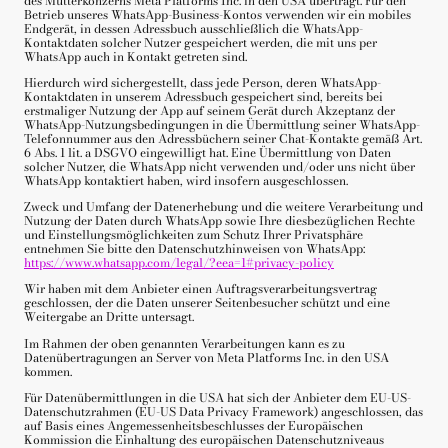
des Mutterkonzerns Meta Platforms Inc. in den USA überträgt. Für den
Betrieb unseres WhatsApp-Business-Kontos verwenden wir ein mobiles
Endgerät, in dessen Adressbuch ausschließlich die WhatsApp-
Kontaktdaten solcher Nutzer gespeichert werden, die mit uns per
WhatsApp auch in Kontakt getreten sind.
Hierdurch wird sichergestellt, dass jede Person, deren WhatsApp-
Kontaktdaten in unserem Adressbuch gespeichert sind, bereits bei
erstmaliger Nutzung der App auf seinem Gerät durch Akzeptanz der
WhatsApp-Nutzungsbedingungen in die Übermittlung seiner WhatsApp-
Telefonnummer aus den Adressbüchern seiner Chat-Kontakte gemäß Art.
6 Abs. 1 lit. a DSGVO eingewilligt hat. Eine Übermittlung von Daten
solcher Nutzer, die WhatsApp nicht verwenden und/oder uns nicht über
WhatsApp kontaktiert haben, wird insofern ausgeschlossen.
Zweck und Umfang der Datenerhebung und die weitere Verarbeitung und
Nutzung der Daten durch WhatsApp sowie Ihre diesbezüglichen Rechte
und Einstellungsmöglichkeiten zum Schutz Ihrer Privatsphäre
entnehmen Sie bitte den Datenschutzhinweisen von WhatsApp:
https://www.whatsapp.com
/legal
/?eea=1#privacy-policy
Wir haben mit dem Anbieter einen Auftragsverarbeitungsvertrag
geschlossen, der die Daten unserer Seitenbesucher schützt und eine
Weitergabe an Dritte untersagt.
Im Rahmen der oben genannten Verarbeitungen kann es zu
Datenübertragungen an Server von Meta Platforms Inc. in den USA
kommen.
Für Datenübermittlungen in die USA hat sich der Anbieter dem EU-US-
Datenschutzrahmen (EU-US Data Privacy Framework) angeschlossen, das
auf Basis eines Angemessenheitsbeschlusses der Europäischen
Kommission die Einhaltung des europäischen Datenschutzniveaus